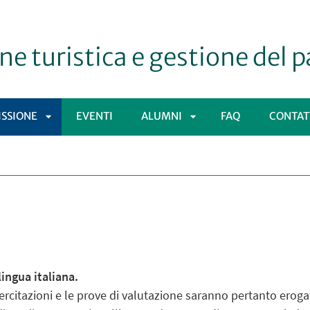
ne turistica e gestione del 
SSIONE
EVENTI
ALUMNI
FAQ
CONTAT
APRI
APRI
Ù
SOTTOMENÙ
SOTTOMENÙ
lingua italiana.
 esercitazioni e le prove di valutazione saranno pertanto erogat