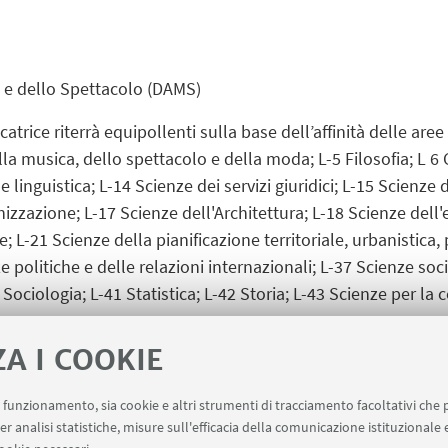
ca e dello Spettacolo (DAMS)
rice riterrà equipollenti sulla base dell’affinità delle aree d
della musica, dello spettacolo e della moda; L-5 Filosofia; L 6
linguistica; L-14 Scienze dei servizi giuridici; L-15 Scienze
izzazione; L-17 Scienze dell'Architettura; L-18 Scienze dell
 L-21 Scienze della pianificazione territoriale, urbanistica,
politiche e delle relazioni internazionali; L-37 Scienze soci
40 Sociologia; L-41 Statistica; L-42 Storia; L-43 Scienze per la
ZA I COOKIE
ltre classi di laurea potranno essere valutate direttamente
uo funzionamento, sia cookie e altri strumenti di tracciamento facoltativi che 
er analisi statistiche, misure sull'efficacia della comunicazione istituzionale