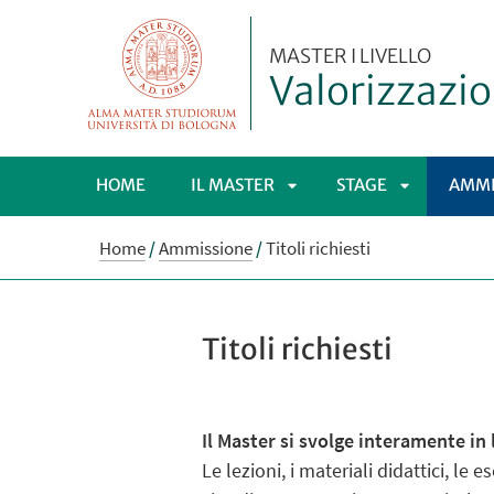
MASTER I LIVELLO
Valorizzazio
HOME
IL MASTER
STAGE
AMMI
APRI
APRI
Home
/
Ammissione
/
Titoli richiesti
SOTTOMENÙ
SOTTOMEN
Titoli richiesti
Il Master si svolge interamente in 
Le lezioni, i materiali didattici, le