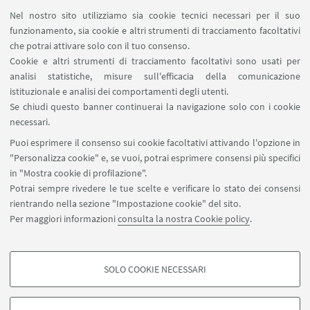
possono farne richiesta compilando il documento
Nel nostro sito utilizziamo sia cookie tecnici necessari per il suo
(modulo per la richiesta degli adattamenti)
funzionamento, sia cookie e altri strumenti di tracciamento facoltativi
che potrai attivare solo con il tuo consenso.
disponibile nella procedura di preiscrizione
.
Cookie e altri strumenti di tracciamento facoltativi sono usati per
analisi statistiche, misure sull'efficacia della comunicazione
In caso di ex-aequo
precede il candidato
istituzionale e analisi dei comportamenti degli utenti.
anagraficamente più giovane di età.
Se chiudi questo banner continuerai la navigazione solo con i cookie
necessari.
Puoi esprimere il consenso sui cookie facoltativi attivando l'opzione in
"Personalizza cookie" e, se vuoi, potrai esprimere consensi più specifici
in "Mostra cookie di profilazione".
Potrai sempre rivedere le tue scelte e verificare lo stato dei consensi
rientrando nella sezione "Impostazione cookie" del sito.
Per maggiori informazioni
consulta la nostra Cookie policy
.
master.turismoculturale@unibo.it
SOLO COOKIE NECESSARI
Seguici su:
COOKIE DI PROFILAZIONE - FACOLTATIVI
Si tratta di cookie utilizzati per analizzare le caratteristiche della navigazione