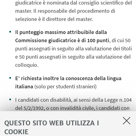
giudicatrice è nominata dal consiglio scientifico del
master. Il responsabile del procedimento di
selezione è il direttore del master.
Il punteggio massimo attribuibile dalla
Commissione giudicatrice è di 100 punti
,
di cui 50
punti assegnati in seguito alla valutazione dei titoli
e 50 punti assegnati in seguito alla valutazione del
colloquio.
E' richiesta inoltre la conoscenza della lingua
italiana
(solo per studenti stranieri)
I candidati con disabilità, ai sensi della Legge n.104
del 5/2/1992, o con invalidità civile, i candidati con
DSA e altri candidati che abbiano necessità di
QUESTO SITO WEB UTILIZZA I
avvalersi di
adattamenti a causa di difficoltà che
COOKIE
possono interferire con la prova di ammissione,