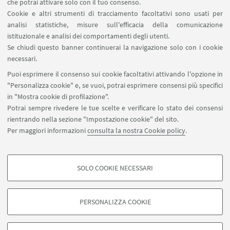
(edizione luglio 2021).
che potrai attivare solo con il tuo consenso.
[ .pdf 1030Kb ]
Cookie e altri strumenti di tracciamento facoltativi sono usati per
analisi statistiche, misure sull'efficacia della comunicazione
Leggi l’articolo da noi scritto sulla proposta
istituzionale e analisi dei comportamenti degli utenti.
formativa regionale “Le misure patrimoniali e la
Se chiudi questo banner continuerai la navigazione solo con i cookie
gestione delle posizioni in amministrazione
necessari.
giudiziaria”.
Puoi esprimere il consenso sui cookie facoltativi attivando l'opzione in
"Personalizza cookie" e, se vuoi, potrai esprimere consensi più specifici
in "Mostra cookie di profilazione".
Potrai sempre rivedere le tue scelte e verificare lo stato dei consensi
rientrando nella sezione "Impostazione cookie" del sito.
Per maggiori informazioni
consulta la nostra Cookie policy
.
Contatti
SOLO COOKIE NECESSARI
Seguici su:
COOKIE DI PROFILAZIONE - FACOLTATIVI
Si tratta di cookie utilizzati per analizzare le caratteristiche della navigazione
PERSONALIZZA COOKIE
degli utenti, creare profili in base al loro comportamento sul sito, per analisi
di marketing.
©Copyright 2026 - ALMA MATER STUDIORUM - Università di
Mostra cookie di profilazione
Bologna - Via Zamboni, 33 - 40126 Bologna - PI: 01131710376 -