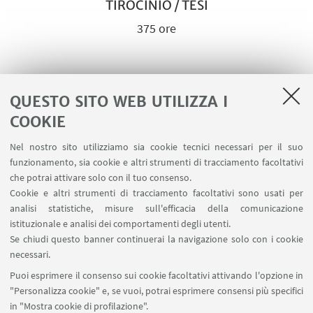
TIROCINIO / TESI
375 ore
QUESTO SITO WEB UTILIZZA I
COOKIE
Nel nostro sito utilizziamo sia cookie tecnici necessari per il suo
funzionamento, sia cookie e altri strumenti di tracciamento facoltativi
che potrai attivare solo con il tuo consenso.
Cookie e altri strumenti di tracciamento facoltativi sono usati per
analisi statistiche, misure sull'efficacia della comunicazione
corpo docenti composto dai migliori
diploma universitario di secondo
istituzionale e analisi dei comportamenti degli utenti.
esperti del settore
livello
Se chiudi questo banner continuerai la navigazione solo con i cookie
necessari.
Puoi esprimere il consenso sui cookie facoltativi attivando l'opzione in
Play
"Personalizza cookie" e, se vuoi, potrai esprimere consensi più specifici
in "Mostra cookie di profilazione".