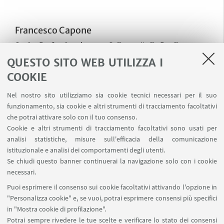
Francesco Capone
Senior Professional presso Sviluppo Italia Puglia
QUESTO SITO WEB UTILIZZA I
COOKIE
Francesca Praticò
Nel nostro sito utilizziamo sia cookie tecnici necessari per il suo
Ingegnere di Bologna - Gruppo Geo-mapping dei beni
funzionamento, sia cookie e altri strumenti di tracciamento facoltativi
confiscati in Emilia - Romagna
che potrai attivare solo con il tuo consenso.
Cookie e altri strumenti di tracciamento facoltativi sono usati per
analisi statistiche, misure sull'efficacia della comunicazione
istituzionale e analisi dei comportamenti degli utenti.
Veronica Visani
Se chiudi questo banner continuerai la navigazione solo con i cookie
Architetta di Bologna - Gruppo Geo-mapping dei beni
necessari.
confiscati in Emilia - Romagna
Puoi esprimere il consenso sui cookie facoltativi attivando l'opzione in
"Personalizza cookie" e, se vuoi, potrai esprimere consensi più specifici
in "Mostra cookie di profilazione".
Potrai sempre rivedere le tue scelte e verificare lo stato dei consensi