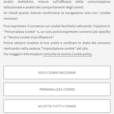
analisi statistiche, misure sull'efficacia della comunicazione
istituzionale e analisi dei comportamenti degli utenti.
Se chiudi questo banner continuerai la navigazione solo con i cookie
necessari.
Puoi esprimere il consenso sui cookie facoltativi attivando l'opzione in
"Personalizza cookie" e, se vuoi, potrai esprimere consensi più specifici
in "Mostra cookie di profilazione".
Potrai sempre rivedere le tue scelte e verificare lo stato dei consensi
rientrando nella sezione "Impostazione cookie" del sito.
Per maggiori informazioni
consulta la nostra Cookie policy
.
Contatti
SOLO COOKIE NECESSARI
Seguici su:
COOKIE DI PROFILAZIONE - FACOLTATIVI
Si tratta di cookie utilizzati per analizzare le caratteristiche della navigazione
PERSONALIZZA COOKIE
degli utenti, creare profili in base al loro comportamento sul sito, per analisi
di marketing.
©Copyright 2026 - ALMA MATER STUDIORUM - Università di
Mostra cookie di profilazione
Bologna - Via Zamboni, 33 - 40126 Bologna - PI: 01131710376 -
ACCETTA TUTTI I COOKIE
CF: 80007010376 -
Privacy
-
Note legali
-
Impostazioni Cookie
Google/Youtube Video