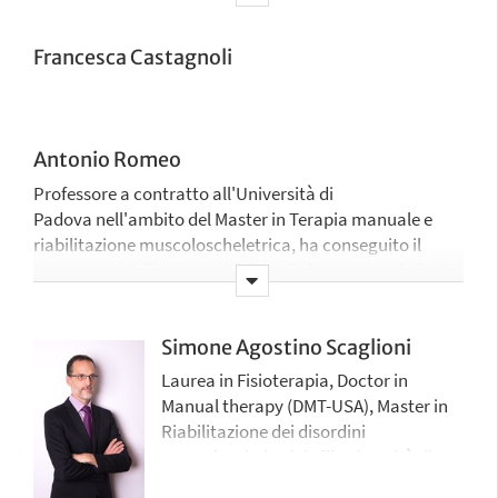
rachide cervicale e del cingolo pelvico e in riabilitazione
professionista presso proprio studio
dello sport.
professionale
Francesca Castagnoli
Professore a contratto per il Master in Fisioterapia
applicata allo sport (Università di Siena), è
fisioterapista libero professionista e terapista
ortopedico manipolativo (OMT).
Antonio Romeo
Professore a contratto all'Università di
Padova nell'ambito del Master in Terapia manuale e
riabilitazione muscoloscheletrica, ha conseguito il
Master in Riabilitazione dei disordini muscoloscheletrici
all'Università di Genova.
È fisioterapista libero professionista, terapista della
Simone Agostino Scaglioni
riabilitazione, terapista ortopedico manipolativo (OMT)
Laurea in Fisioterapia, Doctor in
ed esperto in fisioterapia muscoloscheletrica del
Manual therapy (DMT-USA), Master in
rachide cervicale e del cingolo pelvico.
Riabilitazione dei disordini
muscoloscheletrici all'Università di
Genova.