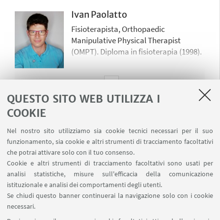
master in linfologia presso Università
Ivan Paolatto
di Genova. Docente a contratto per il
Master in Fisioterapia applicata allo
Fisioterapista, Orthopaedic
sport presso l'Università di Siena.
Manipulative Physical Therapist
Svolge attività libero-professionale di
(OMPT). Diploma in fisioterapia (1998).
fisioterapista.
Master di I° livello in Riabilitazione dei
Disordini Muscoloscheletrici presso
l’università di Genova (2011).
QUESTO SITO WEB UTILIZZA I
Referente Regionale del GISSPORT dal
COOKIE
Francesco Catena
2018.
Manipulative Physical Therapist con
Nel nostro sito utilizziamo sia cookie tecnici necessari per il suo
Collaboratore a contratto in qualità di
NAIOMT - U.S.A. (2020).
funzionamento, sia cookie e altri strumenti di tracciamento facoltativi
codocente per il Master in Fisioterapia
che potrai attivare solo con il tuo consenso.
Fisioterapista, Orthopaedic
Muscoloscheletrica -Terapia Manuale
Cookie e altri strumenti di tracciamento facoltativi sono usati per
Manipulative Physical Therapist
ed Esercizio Terapeutico -
analisi statistiche, misure sull'efficacia della comunicazione
(OMPT), Cert. OMPT (U.S.A.)
dell’università “Alma Mater
istituzionale e analisi dei comportamenti degli utenti.
Studiorum” Bologna dalla prima
Diploma in fisioterapia (1998).
Se chiudi questo banner continuerai la navigazione solo con i cookie
edizione (2016-2017)
necessari.
Master di I° livello in Riabilitazione dei
Marco Briganti
Fisioterapista libero professionista