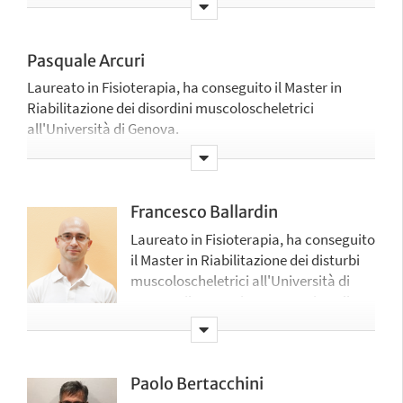
Pasquale Arcuri
Laureato in Fisioterapia, ha conseguito il Master in
Riabilitazione dei disordini muscoloscheletrici
all'Università di Genova.
È terapista ortopedico manipolativo (OMT) con
certificazione di terapista della mano dell’Associazione
Italiana Riabilitazione Mano (AIRM), riconosciuta dalla
Francesco Ballardin
Federazione Europea delle Società per la Terapia della
Laureato in Fisioterapia, ha conseguito
Mano (EFSHT).
il Master in Riabilitazione dei disturbi
Professore a contratto per il Master in Terapia manuale
muscoloscheletrici all'Università di
e riabilitazione muscoloscheletrica dell’Università di
Genova, il Master in Osteopatia nelle
Padova, svolge attività libero-professionale di
disfunzioni neuro-muscoloscheletriche
fisioterapista.
all'Università di Verona, il Master in
Innovation in extended reality presso
Paolo Bertacchini
l’Università di Bologna.