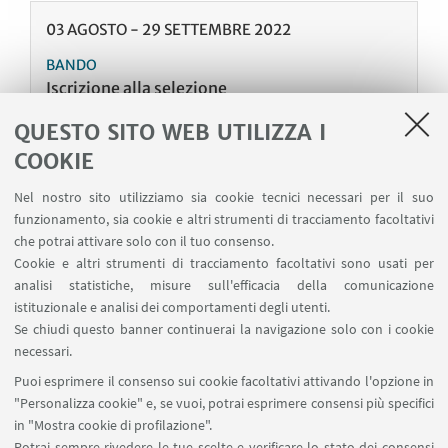
03
AGOSTO
-
29
SETTEMBRE
2022
BANDO
Iscrizione alla selezione
Evento online
QUESTO SITO WEB UTILIZZA I
L’iscrizione alla selezione deve essere effettuata
COOKIE
online entro le ore 13.00 del giorno 29 novembre
2022 collegandosi al sito
Nel nostro sito utilizziamo sia cookie tecnici necessari per il suo
www.unibo.it/Portale/Guida/StudentiOnline
funzionamento, sia cookie e altri strumenti di tracciamento facoltativi
che potrai attivare solo con il tuo consenso.
Cookie e altri strumenti di tracciamento facoltativi sono usati per
analisi statistiche, misure sull'efficacia della comunicazione
18
DICEMBRE
2018
-
18
GENNAIO
2019
istituzionale e analisi dei comportamenti degli utenti.
Se chiudi questo banner continuerai la navigazione solo con i cookie
Graduatoria
necessari.
La graduatoria è consultabile sul sito Studenti
Puoi esprimere il consenso sui cookie facoltativi attivando l'opzione in
Online inserendo il nome utente e la password
"Personalizza cookie" e, se vuoi, potrai esprimere consensi più specifici
ottenuti al momento dell'iscrizione online
in "Mostra cookie di profilazione".
Potrai sempre rivedere le tue scelte e verificare lo stato dei consensi