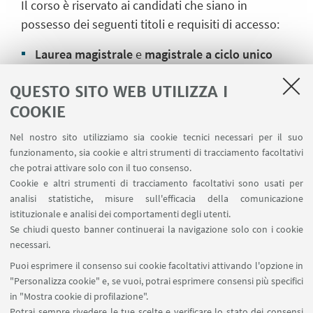
Il corso è riservato ai candidati che siano in
possesso dei seguenti titoli e requisiti di accesso:
Laurea magistrale
e
magistrale a ciclo unico
conseguita ai sensi del D.M. 270/04 nelle seguenti
QUESTO SITO WEB UTILIZZA I
classi: LM42 - Medicina Veterinaria o lauree di
COOKIE
secondo ciclo o ciclo unico di ambito disciplinare
equivalente, eventualmente conseguite ai sensi
Nel nostro sito utilizziamo sia cookie tecnici necessari per il suo
degli ordinamenti previgenti (D.M. 509/99 e Vecchio
funzionamento, sia cookie e altri strumenti di tracciamento facoltativi
Ordinamento)
che potrai attivare solo con il tuo consenso.
Cookie e altri strumenti di tracciamento facoltativi sono usati per
Abilitazione
ministeriale all'esercizio della
analisi statistiche, misure sull'efficacia della comunicazione
istituzionale e analisi dei comportamenti degli utenti.
Professione di
Medico Veterinario
Se chiudi questo banner continuerai la navigazione solo con i cookie
necessari.
Iscrizione
ad un
Ordine
Professionale Italiano dei
Medici Veterinari
Puoi esprimere il consenso sui cookie facoltativi attivando l'opzione in
"Personalizza cookie" e, se vuoi, potrai esprimere consensi più specifici
in "Mostra cookie di profilazione".
Potrai sempre rivedere le tue scelte e verificare lo stato dei consensi