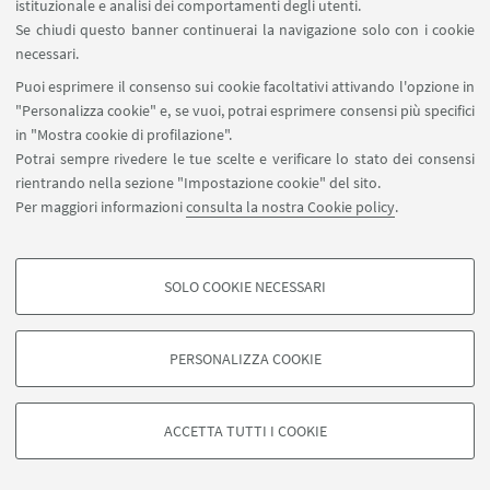
istituzionale e analisi dei comportamenti degli utenti.
Se chiudi questo banner continuerai la navigazione solo con i cookie
necessari.
LUNEDI' 19 giugno: 10.00 - 13.00 e 14.00 - 19.00
Puoi esprimere il consenso sui cookie facoltativi attivando l'opzione in
MARTEDI' 20 giugno: 9.00 - 13.00 e 14.00 - 19.00
"Personalizza cookie" e, se vuoi, potrai esprimere consensi più specifici
in "Mostra cookie di profilazione".
MERCOLEDI' 21 giugno: 9.00 - 13.00 e 14.00 - 17.00
Potrai sempre rivedere le tue scelte e verificare lo stato dei consensi
rientrando nella sezione "Impostazione cookie" del sito.
Per maggiori informazioni
consulta la nostra Cookie policy
.
SOLO COOKIE NECESSARI
COOKIE DI PROFILAZIONE - FACOLTATIVI
Si tratta di cookie utilizzati per analizzare le caratteristiche della navigazione
PERSONALIZZA COOKIE
degli utenti, creare profili in base al loro comportamento sul sito, per analisi
di marketing.
©Copyright 2026 - ALMA MATER STUDIORUM - Università di
Mostra cookie di profilazione
Bologna - Via Zamboni, 33 - 40126 Bologna - PI: 01131710376 -
ACCETTA TUTTI I COOKIE
CF: 80007010376 -
Privacy
-
Note legali
-
Impostazioni Cookie
Google/Youtube Video