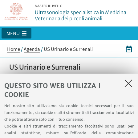
MASTER II LIVELLO
Ultrasonologia specialistica in Medicina
Veterinaria dei piccoli animali
MENU
Home
/
Agenda
/
US Urinario e Surrenali
US Urinario e Surrenali
QUESTO SITO WEB UTILIZZA I
19
GIUGNO
-
21
GIUGNO
2023
DATA:
COOKIE
dalle 10:00 alle 17:00
Nel nostro sito utilizziamo sia cookie tecnici necessari per il suo
Dipartimento di Scienze Medche
LUOGO:
funzionamento, sia cookie e altri strumenti di tracciamento facoltativi
Veterinarie - Aula 41 - Via Tolara di Sopra 50,
che potrai attivare solo con il tuo consenso.
Ozzano dell'Emilia (BO)
Cookie e altri strumenti di tracciamento facoltativi sono usati per
Lezioni
TIPO:
analisi statistiche, misure sull'efficacia della comunicazione