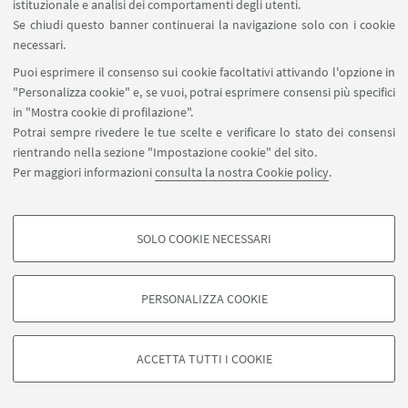
istituzionale e analisi dei comportamenti degli utenti.
Struttura del corso
Se chiudi questo banner continuerai la navigazione solo con i cookie
necessari.
Puoi esprimere il consenso sui cookie facoltativi attivando l'opzione in
"Personalizza cookie" e, se vuoi, potrai esprimere consensi più specifici
in "Mostra cookie di profilazione".
Potrai sempre rivedere le tue scelte e verificare lo stato dei consensi
rientrando nella sezione "Impostazione cookie" del sito.
Per maggiori informazioni
consulta la nostra Cookie policy
.
SOLO COOKIE NECESSARI
COOKIE DI PROFILAZIONE - FACOLTATIVI
Si tratta di cookie utilizzati per analizzare le caratteristiche della navigazione
PERSONALIZZA COOKIE
degli utenti, creare profili in base al loro comportamento sul sito, per analisi
di marketing.
©Copyright 2026 - ALMA MATER STUDIORUM - Università di
Mostra cookie di profilazione
Bologna - Via Zamboni, 33 - 40126 Bologna - PI: 01131710376 -
ACCETTA TUTTI I COOKIE
CF: 80007010376 -
Privacy
-
Note legali
-
Impostazioni Cookie
Google/Youtube Video