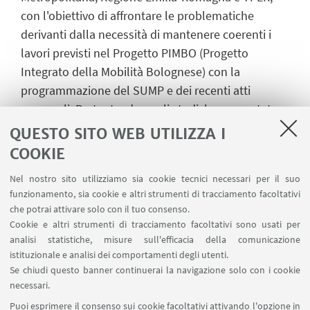
con l'obiettivo di affrontare le problematiche
derivanti dalla necessità di mantenere coerenti i
lavori previsti nel Progetto PIMBO (Progetto
Integrato della Mobilità Bolognese) con la
programmazione del SUMP e dei recenti atti
comunali. Pertanto, dopo gli studi, ho presentato
alle parti interessate diverse soluzioni volte ad
QUESTO SITO WEB UTILIZZA I
integrare il trasporto filobus con tramvia, sia in
COOKIE
termini di struttura di rete che di tecnologia
Nel nostro sito utilizziamo sia cookie tecnici necessari per il suo
innovativa per la ricarica elettrica dei
funzionamento, sia cookie e altri strumenti di tracciamento facoltativi
filobus. Inoltre, ho aggiornato il quadro economico
che potrai attivare solo con il tuo consenso.
generale del PIMBO e organizzato i documenti di
Cookie e altri strumenti di tracciamento facoltativi sono usati per
progetto secondo le molteplici integrazioni
analisi statistiche, misure sull'efficacia della comunicazione
istituzionale e analisi dei comportamenti degli utenti.
effettuate nel tempo al fine di migliorarne la
Se chiudi questo banner continuerai la navigazione solo con i cookie
tracciabilità
necessari.
Stage:
TPER
Puoi esprimere il consenso sui cookie facoltativi attivando l'opzione in