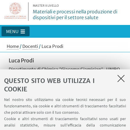
MASTER II LIVELLO
Materiali e processi nella produzione di
dispositivi per il settore salute
MENU
Home
/
Docenti
/
Luca Prodi
Luca Prodi
Dipartimento di Chimica “Giacomo Ciamician” - UNIBO
Approfondisci
QUESTO SITO WEB UTILIZZA I
COOKIE
Professore Ordinario di Chimica Generale presso il
Dipartimento di Chimica “Giacomo Ciamician”
Nel nostro sito utilizziamo sia cookie tecnici necessari per il suo
dell'Università di Bologna.
funzionamento, sia cookie e altri strumenti di tracciamento facoltativi
Nel 1990 ha ricevuto il Premio Federchimica “Per un
che potrai attivare solo con il tuo consenso.
Futuro Intelligente” e nel 2009 è stato insignito del
Cookie e altri strumenti di tracciamento facoltativi sono usati per
premio Gonzales-Ciamician, un riconoscimento
analisi statistiche, misure sull'efficacia della comunicazione
attribuito congiuntamente dalla Società Chimica