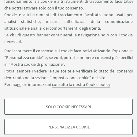
14 - LEADERSHIP E PROCESSI DI
funzionamento, sia cookie e altri strumenti di tracciamento facoltativi
che potrai attivare solo con il tuo consenso.
CAMBIAMENTO
Cookie e altri strumenti di tracciamento facoltativi sono usati per
analisi statistiche, misure sull'efficacia della comunicazione
istituzionale e analisi dei comportamenti degli utenti.
Se chiudi questo banner continuerai la navigazione solo con i cookie
necessari.
15 - BILANCIO E CONTABILITA'
Puoi esprimere il consenso sui cookie facoltativi attivando l'opzione in
ACCRUAL
"Personalizza cookie" e, se vuoi, potrai esprimere consensi più specifici
in "Mostra cookie di profilazione".
Potrai sempre rivedere le tue scelte e verificare lo stato dei consensi
rientrando nella sezione "Impostazione cookie" del sito.
Per maggiori informazioni
consulta la nostra Cookie policy
.
SOLO COOKIE NECESSARI
Seguici su:
COOKIE DI PROFILAZIONE - FACOLTATIVI
Si tratta di cookie utilizzati per analizzare le caratteristiche della navigazione
PERSONALIZZA COOKIE
degli utenti, creare profili in base al loro comportamento sul sito, per analisi
di marketing.
©Copyright 2026 - ALMA MATER STUDIORUM - Università di