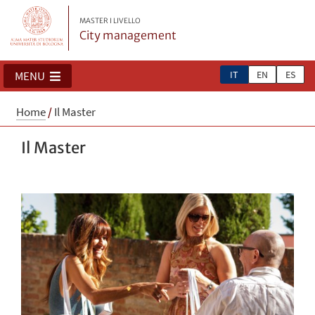
MASTER I LIVELLO
City management
IT
EN
ES
MENU
Home
/
Il Master
Il Master