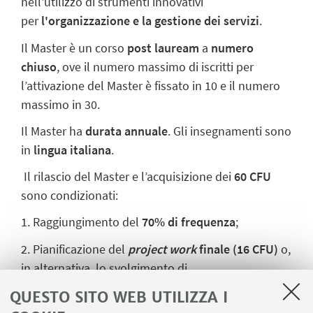
nell'utilizzo di strumenti innovativi
per
l'organizzazione e la gestione dei servizi
.
Il Master è un corso
post lauream
a
numero
chiuso
, ove il numero massimo di iscritti per
l’attivazione del Master è fissato in 10 e il numero
massimo in 30.
Il Master ha
durata annuale
. Gli insegnamenti sono
in
lingua italiana
.
Il rilascio del Master e l’acquisizione dei
60 CFU
sono condizionati:
1. Raggiungimento del
70% di frequenza
;
2. Pianificazione del
project work
finale (16 CFU)
o,
in alternativa, lo svolgimento di
uno
stage
curriculare
della durata di 300 ore
QUESTO SITO WEB UTILIZZA I
(
12
CFU + 4 CFU discussione
);