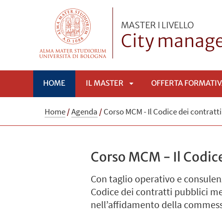
MASTER I LIVELLO
City manag
HOME
IL MASTER
OFFERTA FORMATI
APRI
Home
/
Agenda
/
Corso MCM - Il Codice dei contratti
SOTTOMENÙ
Corso MCM - Il Codice
Con taglio operativo e consulenzi
Codice dei contratti pubblici met
nell’affidamento della commess