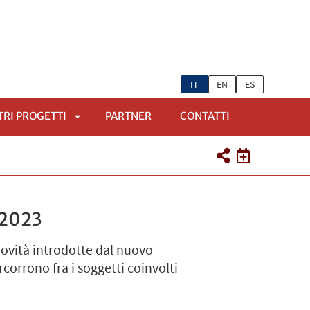
IT
EN
ES
TRI PROGETTI
PARTNER
CONTATTI
APRI
SOTTOMENÙ
/2023
 novità introdotte dal nuovo
rcorrono fra i soggetti coinvolti