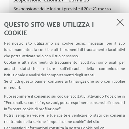
Sospensione delle lezioni previste il 20 e 21 marzo
2020 ai sensi del DPCM del 9/03/2020
QUESTO SITO WEB UTILIZZA I
COOKIE
13
MARZO
-
14
MARZO
2020
Nel nostro sito utilizziamo sia cookie tecnici necessari per il suo
LEZIONI
funzionamento, sia cookie e altri strumenti di tracciamento facoltativi
Sospensione lezioni 13 - 14 marzo
che potrai attivare solo con il tuo consenso.
Cookie e altri strumenti di tracciamento facoltativi sono usati per
Sospensione delle lezioni previste il 13 e 14 marzo
analisi statistiche, misure sull'efficacia della comunicazione
2020 ai sensi del DPCM del 4/03/2020
istituzionale e analisi dei comportamenti degli utenti.
Se chiudi questo banner continuerai la navigazione solo con i cookie
necessari.
Puoi esprimere il consenso sui cookie facoltativi attivando l'opzione in
"Personalizza cookie" e, se vuoi, potrai esprimere consensi più specifici
1
3
4
5
2
in "Mostra cookie di profilazione".
«
Successiv
Potrai sempre rivedere le tue scelte e verificare lo stato dei consensi
Precedenti
12
rientrando nella sezione "Impostazione cookie" del sito.
12
elementi
Per maggiori informazioni
consulta la nostra Cookie policy
.