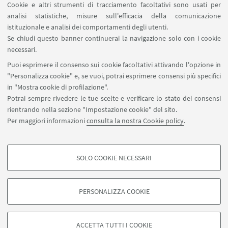
Cookie e altri strumenti di tracciamento facoltativi sono usati per
Leaflet
| ©
OpenStreetMap
analisi statistiche, misure sull'efficacia della comunicazione
istituzionale e analisi dei comportamenti degli utenti.
Se chiudi questo banner continuerai la navigazione solo con i cookie
Iscriviti
necessari.
Puoi esprimere il consenso sui cookie facoltativi attivando l'opzione in
Partecipazione alla visita in Liguria 2020
"Personalizza cookie" e, se vuoi, potrai esprimere consensi più specifici
in "Mostra cookie di profilazione".
Potrai sempre rivedere le tue scelte e verificare lo stato dei consensi
rientrando nella sezione "Impostazione cookie" del sito.
Per maggiori informazioni
consulta la nostra Cookie policy
.
SOLO COOKIE NECESSARI
Seguici su:
COOKIE DI PROFILAZIONE - FACOLTATIVI
Si tratta di cookie utilizzati per analizzare le caratteristiche della navigazione
PERSONALIZZA COOKIE
degli utenti, creare profili in base al loro comportamento sul sito, per analisi
di marketing.
©Copyright 2026 - ALMA MATER STUDIORUM - Università di
Mostra cookie di profilazione
Bologna - Via Zamboni, 33 - 40126 Bologna - PI: 01131710376 -
ACCETTA TUTTI I COOKIE