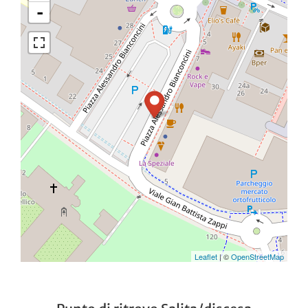
-
Leaflet
| ©
OpenStreetMap