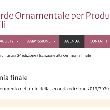
erde Ornamentale per Produ
li
FACULTY
AMMISSIONE
AGENDA
CONTATTI
APRI
APRI
i chiusura 2^ edizione
/
Iscrizione alla cerimonia finale
MENÙ
SOTTOMENÙ
SOTTOMENÙ
nia finale
nferimento del titolo della seconda edizione 2019/2020