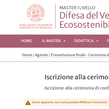
MASTER I LIVELLO
Difesa del V
Ecosostenibi
HOME
IL MASTER
DIDATTICA
APRI
APRI
Home
/
Agenda
/
Presentazione finale - Cerimonia d
SOTTOMENÙ
SOTTO
Iscrizione alla cerimo
Iscrizione alla cerimonia di co
Siamo spiacenti, non è più possibile effettuare l'iscrizione.