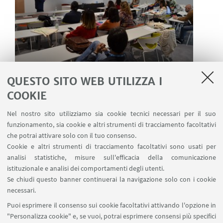
QUESTO SITO WEB UTILIZZA I
COOKIE
Nel nostro sito utilizziamo sia cookie tecnici necessari per il suo
Corso per Manager dei Network
funzionamento, sia cookie e altri strumenti di tracciamento facoltativi
che potrai attivare solo con il tuo consenso.
Locali
Cookie e altri strumenti di tracciamento facoltativi sono usati per
analisi statistiche, misure sull'efficacia della comunicazione
istituzionale e analisi dei comportamenti degli utenti.
Se chiudi questo banner continuerai la navigazione solo con i cookie
necessari.
Corso - Nuovo Codice dei Contratti
Puoi esprimere il consenso sui cookie facoltativi attivando l'opzione in
Pubblici - D.Lgs n. 36/2023
"Personalizza cookie" e, se vuoi, potrai esprimere consensi più specifici