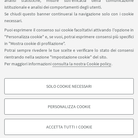
analisi statistiche, misure sull'efficacia della comunicazione
istituzionale e analisi dei comportamenti degli utenti.
Se chiudi questo banner continuerai la navigazione solo con i cookie
Emiliano Mori - XX Ed.
Raffaella Mazzotti - XX Ed.
Martina Anguillari - XX Ed.
Silvia Micheloni - XX Ed.
necessari.
Puoi esprimere il consenso sui cookie facoltativi attivando l'opzione in
"Personalizza cookie" e, se vuoi, potrai esprimere consensi più specifici
in "Mostra cookie di profilazione".
Play
Potrai sempre rivedere le tue scelte e verificare lo stato dei consensi
rientrando nella sezione "Impostazione cookie" del sito.
Per maggiori informazioni
consulta la nostra Cookie policy
.
SOLO COOKIE NECESSARI
Seguici su:
COOKIE DI PROFILAZIONE - FACOLTATIVI
Si tratta di cookie utilizzati per analizzare le caratteristiche della navigazione
PERSONALIZZA COOKIE
degli utenti, creare profili in base al loro comportamento sul sito, per analisi
di marketing.
©Copyright 2026 - ALMA MATER STUDIORUM - Università di
Mostra cookie di profilazione
Bologna - Via Zamboni, 33 - 40126 Bologna - PI: 01131710376 -
ACCETTA TUTTI I COOKIE
CF: 80007010376 -
Privacy
-
Note legali
-
Impostazioni Cookie
Google/Youtube Video