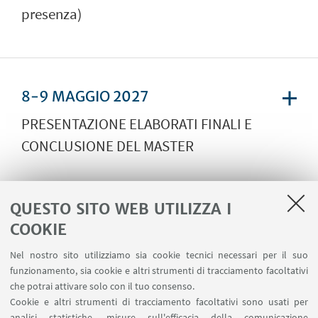
presenza)
8-9 MAGGIO 2027
PRESENTAZIONE ELABORATI FINALI E
CONCLUSIONE DEL MASTER
QUESTO SITO WEB UTILIZZA I
COOKIE
Nel nostro sito utilizziamo sia cookie tecnici necessari per il suo
SEDE DELLE LEZIONI: - Biblioteca:
funzionamento, sia cookie e altri strumenti di tracciamento facoltativi
Ospedale Bellaria, Padiglione
che potrai attivare solo con il tuo consenso.
Cookie e altri strumenti di tracciamento facoltativi sono usati per
Centrale (ovvero dove ci sono le
analisi statistiche, misure sull'efficacia della comunicazione