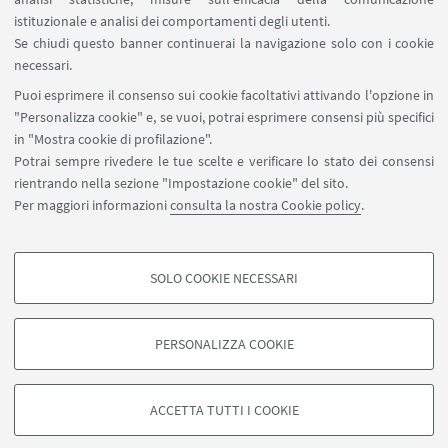
statue). Procedete in avanti verso
istituzionale e analisi dei comportamenti degli utenti.
la porta scorrevole del porticato.
Se chiudi questo banner continuerai la navigazione solo con i cookie
necessari.
Prima della porta scorrevole, sulla
Puoi esprimere il consenso sui cookie facoltativi attivando l'opzione in
destra, c’è una rientranza con una
"Personalizza cookie" e, se vuoi, potrai esprimere consensi più specifici
scala. La Biblioteca si troverà al
in "Mostra cookie di profilazione".
secondo piano. - Aula Lugaresi:
Potrai sempre rivedere le tue scelte e verificare lo stato dei consensi
rientrando nella sezione "Impostazione cookie" del sito.
Ospedale Bellaria, Padiglione G
Per maggiori informazioni
consulta la nostra Cookie policy
.
(Primo Piano)
SOLO COOKIE NECESSARI
COOKIE DI PROFILAZIONE - FACOLTATIVI
Si tratta di cookie utilizzati per analizzare le caratteristiche della navigazione
PERSONALIZZA COOKIE
degli utenti, creare profili in base al loro comportamento sul sito, per analisi
di marketing.
©Copyright 2026 - ALMA MATER STUDIORUM - Università di
Mostra cookie di profilazione
Bologna - Via Zamboni, 33 - 40126 Bologna - PI: 01131710376 -
ACCETTA TUTTI I COOKIE
CF: 80007010376 -
Privacy
-
Note legali
-
Impostazioni Cookie
Google/Youtube Video