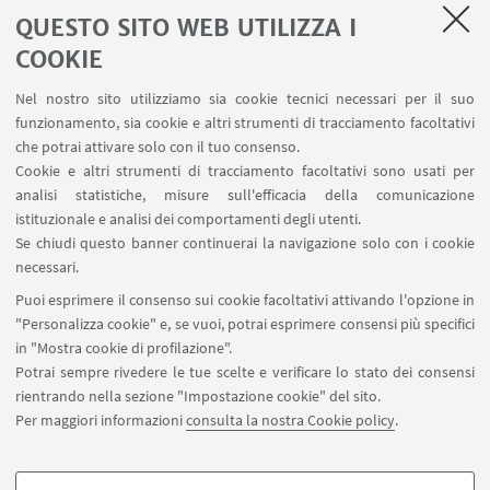
Direzione Didattica Statale di Umbertide (Perugia)
QUESTO SITO WEB UTILIZZA I
COOKIE
Istituto Serafico (Assisi - PG)
Nel nostro sito utilizziamo sia cookie tecnici necessari per il suo
funzionamento, sia cookie e altri strumenti di tracciamento facoltativi
che potrai attivare solo con il tuo consenso.
ESTERO
Cookie e altri strumenti di tracciamento facoltativi sono usati per
analisi statistiche, misure sull'efficacia della comunicazione
Tectum Garden
(Barcellona)
istituzionale e analisi dei comportamenti degli utenti.
Se chiudi questo banner continuerai la navigazione solo con i cookie
Botildenborg (Malmo - Svezia)
necessari.
Associació Milfulles (Girona - ES)
Puoi esprimere il consenso sui cookie facoltativi attivando l'opzione in
"Personalizza cookie" e, se vuoi, potrai esprimere consensi più specifici
in "Mostra cookie di profilazione".
Potrai sempre rivedere le tue scelte e verificare lo stato dei consensi
rientrando nella sezione "Impostazione cookie" del sito.
Per maggiori informazioni
consulta la nostra Cookie policy
.