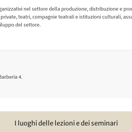
organizzativi nel settore della produzione, distribuzione e 
private
,
teatri
,
compagnie teatrali
e
istituzioni culturali
, as
iluppo del settore.
Barberia 4.
I luoghi delle lezioni e dei seminari