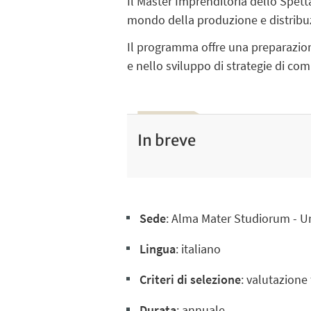
Il Master Imprenditoria dello Spett
mondo della produzione e distribuzi
Il programma offre una preparazion
e nello sviluppo di strategie di co
In breve
Sede
: Alma Mater Studiorum - Uni
Lingua
: italiano
Criteri di selezione
: valutazione 
Durata
: annuale