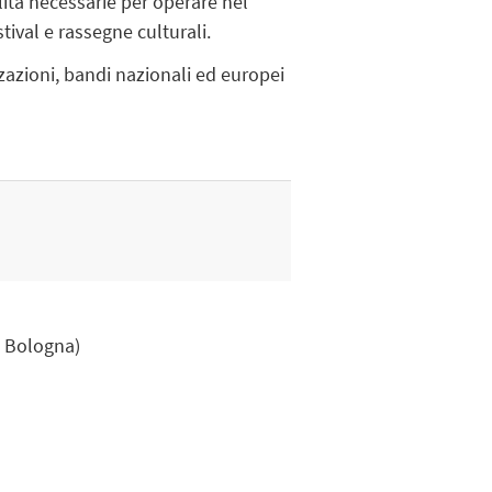
lità necessarie per operare nel
ival e rassegne culturali.
azioni, bandi nazionali ed europei
, Bologna)