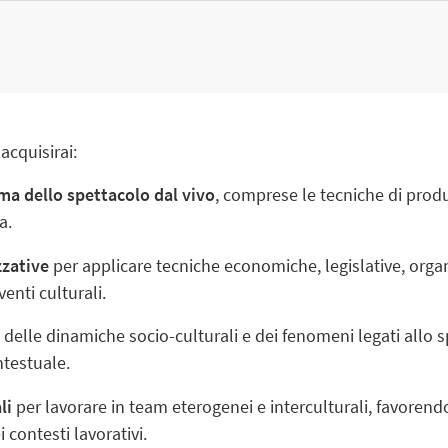
acquisirai:
ma dello spettacolo dal vivo
, comprese le tecniche di produ
a.
zzative
per applicare tecniche economiche, legislative, orga
enti culturali.
a
delle dinamiche socio-culturali e dei fenomeni legati allo s
ntestuale.
li
per lavorare in team eterogenei e interculturali, favorendo
contesti lavorativi.