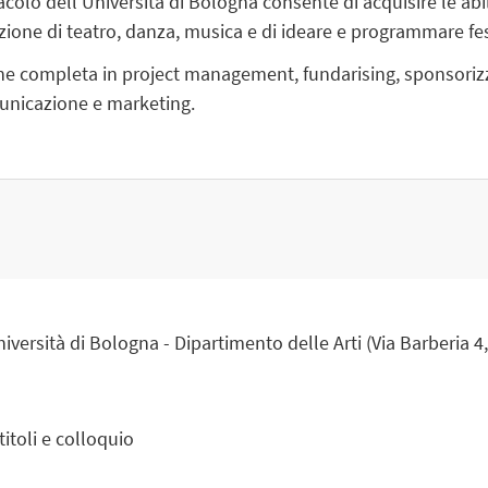
acolo dell'Università di Bologna consente di acquisire le abi
one di teatro, danza, musica e di ideare e programmare fest
e completa in project management, fundarising, sponsorizz
municazione e marketing.
versità di Bologna - Dipartimento delle Arti (Via Barberia 4
titoli e colloquio