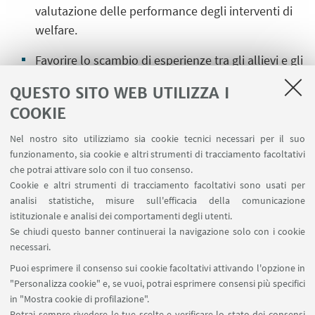
valutazione delle performance degli interventi di
welfare.
Favorire lo scambio di esperienze tra gli allievi e gli
esperti, e rafforzare competenze trasversali di tipo
QUESTO SITO WEB UTILIZZA I
comunicativo, organizzativo e relazionale.
COOKIE
Il Profilo Professionale
Nel nostro sito utilizziamo sia cookie tecnici necessari per il suo
funzionamento, sia cookie e altri strumenti di tracciamento facoltativi
Il corso presenta le teorie contemporanee più utili
che potrai attivare solo con il tuo consenso.
alla comprensione dei mutamenti nel campo del
Cookie e altri strumenti di tracciamento facoltativi sono usati per
welfare plurale, le competenze professionali, le
analisi statistiche, misure sull'efficacia della comunicazione
conoscenze pratiche, le capacità di progettazione e
istituzionale e analisi dei comportamenti degli utenti.
di pensiero critico per affrontare le questioni di
Se chiudi questo banner continuerai la navigazione solo con i cookie
necessari.
governance e di gestione delle politiche nel nuovo
Puoi esprimere il consenso sui cookie facoltativi attivando l'opzione in
millennio. Fornisce ai partecipanti competenze
"Personalizza cookie" e, se vuoi, potrai esprimere consensi più specifici
all’avanguardia per intraprendere una leadership
in "Mostra cookie di profilazione".
aperta, responsabile, reattiva e inclusiva per
Potrai sempre rivedere le tue scelte e verificare lo stato dei consensi