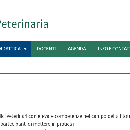
Veterinaria
DIDATTICA
DOCENTI
AGENDA
INFO E CONTAT
APRI
MENÙ
SOTTOMENÙ
ici veterinari con elevate competenze nel campo della fitote
partecipanti di mettere in pratica i