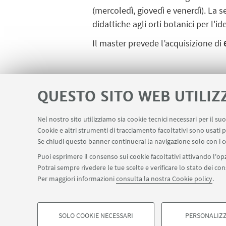
(mercoledì, giovedì e venerdì). La s
didattiche agli orti botanici per l'
Il master prevede l’acquisizione di
*
la modalità "mista" prevede la poss
QUESTO SITO WEB UTILIZ
Nel nostro sito utilizziamo sia cookie tecnici necessari per il s
IN EVIDENZA
Cookie e altri strumenti di tracciamento facoltativi sono usati p
Se chiudi questo banner continuerai la navigazione solo con i c
Brochure
[ .pdf 634Kb ]
Puoi esprimere il consenso sui cookie facoltativi attivando l'opz
Potrai sempre rivedere le tue scelte e verificare lo stato dei c
Per maggiori informazioni
consulta la nostra Cookie policy
.
SOLO COOKIE NECESSARI
PERSONALIZZ
©Copyright 2026 - ALMA MATER STUDIORUM - Università 