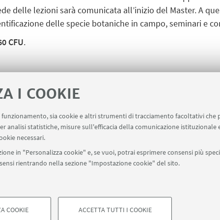
ede delle lezioni sarà comunicata all’inizio del Master. A que
identificazione delle specie botaniche in campo, seminari e c
60 CFU
.
ibilità per gli studenti di scegliere se frequentare le lezio
ZA I COOKIE
uo funzionamento, sia cookie e altri strumenti di tracciamento facoltativi che 
er analisi statistiche, misure sull'efficacia della comunicazione istituzionale
ookie necessari.
ione in "Personalizza cookie" e, se vuoi, potrai esprimere consensi più specif
onsensi rientrando nella sezione "Impostazione cookie" del sito.
A COOKIE
ACCETTA TUTTI I COOKIE
di Bologna - Via Zamboni, 33 - 40126 Bologna - PI: 01131710376 - CF: 8