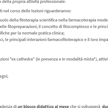
o della propria attività professionale.
ati nel corso delle lezioni riguarderanno:
ruolo della fitoterapia scientifica nella farmacoterapia mode
elle fitopreparazioni, il concetto di fitocomplesso e le principa
cifiche per la normale pratica clinica;
ici, le principali interazioni farmacofitoterapico e il loro impa
ezioni "ex cathedra" (in presenza e in modalità mista*), atti
egni;
 cadenza di
un blocco didattico al mese
che si svilupperà
dur