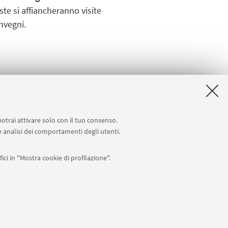
ste si affiancheranno visite
onvegni.
ni in presenza o in remoto
potrai attivare solo con il tuo consenso.
 e analisi dei comportamenti degli utenti.
ici in "Mostra cookie di profilazione".
0007010376 -
Privacy
-
Note legali
-
Impostazioni Cookie