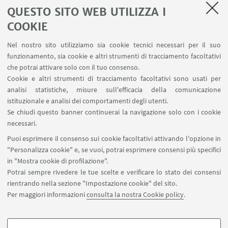
prima rata
: 2.500 €
QUESTO SITO WEB UTILIZZA I
seconda rata
: 2.000 €
COOKIE
Nel nostro sito utilizziamo sia cookie tecnici necessari per il suo
funzionamento, sia cookie e altri strumenti di tracciamento facoltativi
Il Master non rientra nella tipologia di corsi per cui
che potrai attivare solo con il tuo consenso.
è previsto l’esonero dalla tassa di iscrizione e dai
Cookie e altri strumenti di tracciamento facoltativi sono usati per
analisi statistiche, misure sull'efficacia della comunicazione
contributi universitari. La
prima rata
deve essere
istituzionale e analisi dei comportamenti degli utenti.
pagata
all’
atto dell’immatricolazione
Se chiudi questo banner continuerai la navigazione solo con i cookie
(tassativamente entro il
18/01/2027
) con le
necessari.
modalità illustrate nel bando a pena di esclusione
Puoi esprimere il consenso sui cookie facoltativi attivando l'opzione in
dal Master.
"Personalizza cookie" e, se vuoi, potrai esprimere consensi più specifici
in "Mostra cookie di profilazione".
La
seconda rata
deve essere pagata entro il
Potrai sempre rivedere le tue scelte e verificare lo stato dei consensi
30/04/2027.
I versamenti delle rate successive alla
rientrando nella sezione "Impostazione cookie" del sito.
prima, effettuati oltre la data prefissata, saranno
Per maggiori informazioni
consulta la nostra Cookie policy
.
gravati di una indennità di mora di 60,00 Euro.