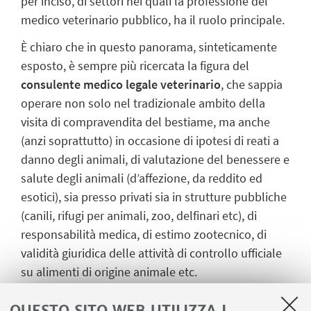
per inciso, di settori nei quali la professione del
medico veterinario pubblico, ha il ruolo principale.
È chiaro che in questo panorama, sinteticamente
esposto, è sempre più ricercata la figura del
consulente medico legale veterinario
, che sappia
operare non solo nel tradizionale ambito della
visita di compravendita del bestiame, ma anche
(anzi soprattutto) in occasione di ipotesi di reati a
danno degli animali, di valutazione del benessere e
salute degli animali (d’affezione, da reddito ed
esotici), sia presso privati sia in strutture pubbliche
(canili, rifugi per animali, zoo, delfinari
etc), di
responsabilità medica, di estimo zootecnico, di
validità giuridica delle attività di controllo ufficiale
su alimenti di origine animale etc.
L'obiettivo del master è dunque quello di offrire
QUESTO SITO WEB UTILIZZA I