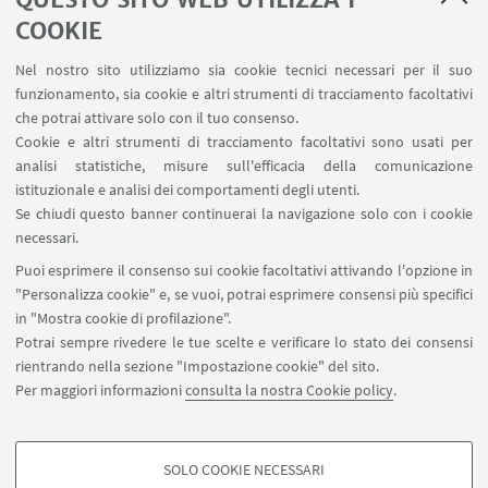
una
formazione specialistica di III ciclo in campo
COOKIE
medico legale ai laureati in medicina veterinaria
.
A differenza che in ambito umano, per la medicina
Nel nostro sito utilizziamo sia cookie tecnici necessari per il suo
funzionamento, sia cookie e altri strumenti di tracciamento facoltativi
veterinaria non è prevista la possibilità di attivare
che potrai attivare solo con il tuo consenso.
una Scuola di specializzazione in Medicina Legale e
Cookie e altri strumenti di tracciamento facoltativi sono usati per
questo costituisce sia un limite alle possibilità
analisi statistiche, misure sull'efficacia della comunicazione
lavorative sia un punto di debolezza della
istituzionale e analisi dei comportamenti degli utenti.
professione, che non è in grado di soddisfare le
Se chiudi questo banner continuerai la navigazione solo con i cookie
necessari.
crescenti richieste provenienti dalla società civile in
Puoi esprimere il consenso sui cookie facoltativi attivando l'opzione in
materia di consulenti in campo medico legale
"Personalizza cookie" e, se vuoi, potrai esprimere consensi più specifici
veterinario, a fronte, com’è noto, del crescente
in "Mostra cookie di profilazione".
rilievo che assumono gli animali sotto il profilo
Potrai sempre rivedere le tue scelte e verificare lo stato dei consensi
sociale/affettivo, economico e giuridico
rientrando nella sezione "Impostazione cookie" del sito.
(recentissimamente assunto a rango di bene
Per maggiori informazioni
consulta la nostra Cookie policy
.
tutelato costituzionalmente).
SOLO COOKIE NECESSARI