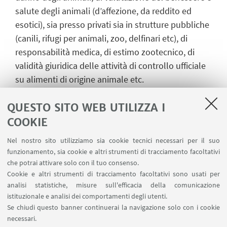
salute degli animali (d’affezione, da reddito ed
esotici), sia presso privati sia in strutture pubbliche
(canili, rifugi per animali, zoo, delfinari
etc), di
responsabilità medica, di estimo zootecnico, di
validità giuridica delle attività di controllo ufficiale
su alimenti di origine animale etc.
L'obiettivo del master è dunque quello di offrire
QUESTO SITO WEB UTILIZZA I
una
formazione specialistica di III ciclo in campo
COOKIE
medico legale ai laureati in medicina veterinaria
.
A differenza che in ambito umano, per la medicina
Nel nostro sito utilizziamo sia cookie tecnici necessari per il suo
funzionamento, sia cookie e altri strumenti di tracciamento facoltativi
veterinaria non è prevista la possibilità di attivare
che potrai attivare solo con il tuo consenso.
una Scuola di specializzazione in Medicina Legale e
Cookie e altri strumenti di tracciamento facoltativi sono usati per
questo costituisce sia un limite alle possibilità
analisi statistiche, misure sull'efficacia della comunicazione
lavorative sia un punto di debolezza della
istituzionale e analisi dei comportamenti degli utenti.
professione, che non è in grado di soddisfare le
Se chiudi questo banner continuerai la navigazione solo con i cookie
necessari.
crescenti richieste provenienti dalla società civile in