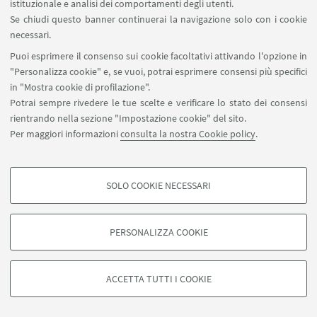
istituzionale e analisi dei comportamenti degli utenti.
Se chiudi questo banner continuerai la navigazione solo con i cookie
necessari.
Puoi esprimere il consenso sui cookie facoltativi attivando l'opzione in
"Personalizza cookie" e, se vuoi, potrai esprimere consensi più specifici
in "Mostra cookie di profilazione".
Potrai sempre rivedere le tue scelte e verificare lo stato dei consensi
rientrando nella sezione "Impostazione cookie" del sito.
Per maggiori informazioni
consulta la nostra Cookie policy
.
SOLO COOKIE NECESSARI
COOKIE DI PROFILAZIONE - FACOLTATIVI
Si tratta di cookie utilizzati per analizzare le caratteristiche della navigazione
PERSONALIZZA COOKIE
degli utenti, creare profili in base al loro comportamento sul sito, per analisi
di marketing.
©Copyright 2026 - ALMA MATER STUDIORUM - Università di
Mostra cookie di profilazione
Bologna - Via Zamboni, 33 - 40126 Bologna - PI: 01131710376 -
ACCETTA TUTTI I COOKIE
CF: 80007010376 -
Privacy
-
Note legali
-
Impostazioni Cookie
Google/Youtube Video