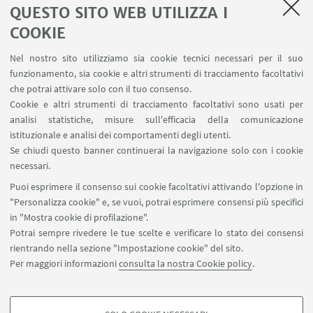
QUESTO SITO WEB UTILIZZA I
COOKIE
La quota di partecipazione al Master è di euro 6.000
da corrispondersi in due rate rispettivamente da
Nel nostro sito utilizziamo sia cookie tecnici necessari per il suo
euro 3.500 ed euro 2.500.
funzionamento, sia cookie e altri strumenti di tracciamento facoltativi
che potrai attivare solo con il tuo consenso.
Numero partecipanti previsto
: minimo 11 -
Cookie e altri strumenti di tracciamento facoltativi sono usati per
massimo 25
analisi statistiche, misure sull'efficacia della comunicazione
istituzionale e analisi dei comportamenti degli utenti.
Scadenza bando:
14 dicembre 2021
Se chiudi questo banner continuerai la navigazione solo con i cookie
necessari.
Immatricolazioni:
dall'11 al 24 gennaio 2021
Puoi esprimere il consenso sui cookie facoltativi attivando l'opzione in
"Personalizza cookie" e, se vuoi, potrai esprimere consensi più specifici
in "Mostra cookie di profilazione".
BANDO D'ISCRIZIONE
Potrai sempre rivedere le tue scelte e verificare lo stato dei consensi
rientrando nella sezione "Impostazione cookie" del sito.
Scarica il bando
[ .pdf 198Kb ]
Per maggiori informazioni
consulta la nostra Cookie policy
.
Scadenza: 14/12/2021