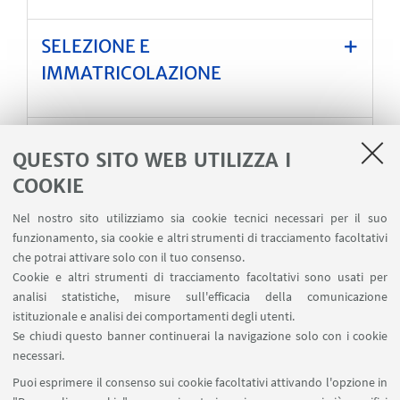
SELEZIONE E
IMMATRICOLAZIONE
CONTRIBUTO DI ISCRIZIONE
QUESTO SITO WEB UTILIZZA I
COOKIE
Nel nostro sito utilizziamo sia cookie tecnici necessari per il suo
funzionamento, sia cookie e altri strumenti di tracciamento facoltativi
MATERIALI UTILI
che potrai attivare solo con il tuo consenso.
Cookie e altri strumenti di tracciamento facoltativi sono usati per
Bando di ammissione A.A. 2025/26
analisi statistiche, misure sull'efficacia della comunicazione
[ .pdf 442Kb ]
istituzionale e analisi dei comportamenti degli utenti.
Se chiudi questo banner continuerai la navigazione solo con i cookie
Scheda del master
[ .pdf 477Kb ]
necessari.
Istruzioni operative
[ .pdf 292Kb ]
Puoi esprimere il consenso sui cookie facoltativi attivando l'opzione in