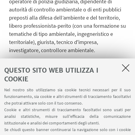
operatore di polizia giudiziaria, dipendente di
autorità di controllo ambientale o di enti pubblici
preposti alla difesa dell’ambiente e del territorio,
libero professionista-perito (con una formazione su
tematiche di tipo ambientale, ingegneristico e
territoriale), giurista, tecnico d'impresa,
investigatore, controllore ambientale.
Tramite la frequenza ed il conseguimento del
QUESTO SITO WEB UTILIZZA I
Master “ForenseAmbiente” l’esperto, qualunque
sia o sarà il suo ruolo, svilupperà la capacità di
COOKIE
approcciare, in modo interdisciplinare ed
Nel nostro sito utilizziamo sia cookie tecnici necessari per il suo
intersettoriale, le tematiche giuridiche e
funzionamento, sia cookie e altri strumenti di tracciamento facoltativi
scientifiche applicate alla prevenzione degli illeciti
che potrai attivare solo con il tuo consenso.
ed alle indagini e processi in materia di reati contro
Cookie e altri strumenti di tracciamento facoltativi sono usati per
analisi statistiche, misure sull'efficacia della comunicazione
l'ambiente e l’incolumità pubblica.
istituzionale e analisi dei comportamenti degli utenti.
Opererà negli ambiti dell’inquinamento e del
Se chiudi questo banner continuerai la navigazione solo con i cookie