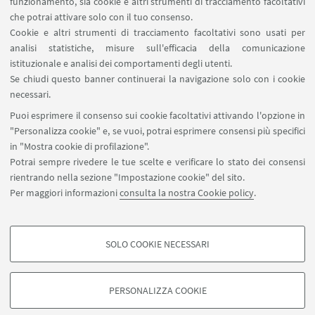
funzionamento, sia cookie e altri strumenti di tracciamento facoltativi
che potrai attivare solo con il tuo consenso.
Referente scientifico
Cookie e altri strumenti di tracciamento facoltativi sono usati per
analisi statistiche, misure sull'efficacia della comunicazione
Prof. Roberto Dainese
istituzionale e analisi dei comportamenti degli utenti.
Dipartimento di Scienze
Se chiudi questo banner continuerai la navigazione solo con i cookie
dell’Educazione
necessari.
“Giovanni Maria Bertin”
Puoi esprimere il consenso sui cookie facoltativi attivando l'opzione in
Vai al sito
"Personalizza cookie" e, se vuoi, potrai esprimere consensi più specifici
in "Mostra cookie di profilazione".
Potrai sempre rivedere le tue scelte e verificare lo stato dei consensi
rientrando nella sezione "Impostazione cookie" del sito.
Per maggiori informazioni
consulta la nostra Cookie policy
.
SOLO COOKIE NECESSARI
Contatti
COOKIE DI PROFILAZIONE - FACOLTATIVI
Si tratta di cookie utilizzati per analizzare le caratteristiche della navigazione
PERSONALIZZA COOKIE
degli utenti, creare profili in base al loro comportamento sul sito, per analisi
di marketing.
©Copyright 2026 - ALMA MATER STUDIORUM - Università di