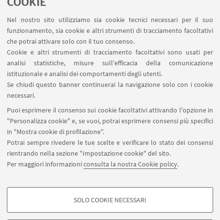
COOKIE
partecipare all'Open Day Virtuale con i docenti
Nel nostro sito utilizziamo sia cookie tecnici necessari per il suo
responsabili del Master il 25 Novembre 2025 alle
funzionamento, sia cookie e altri strumenti di tracciamento facoltativi
ore 13.
che potrai attivare solo con il tuo consenso.
Cookie e altri strumenti di tracciamento facoltativi sono usati per
Alle ore 11 potrai, se vorrai, partecipare anche alla
analisi statistiche, misure sull'efficacia della comunicazione
sessione di presentazione dei lavori finali di alcuni
istituzionale e analisi dei comportamenti degli utenti.
masterizzandi dell'anno in corso.
Se chiudi questo banner continuerai la navigazione solo con i cookie
necessari.
Puoi esprimere il consenso sui cookie facoltativi attivando l'opzione in
"Personalizza cookie" e, se vuoi, potrai esprimere consensi più specifici
Iscriviti all'open day
in "Mostra cookie di profilazione".
Potrai sempre rivedere le tue scelte e verificare lo stato dei consensi
rientrando nella sezione "Impostazione cookie" del sito.
Per maggiori informazioni
consulta la nostra Cookie policy
.
SOLO COOKIE NECESSARI
Contatti
COOKIE DI PROFILAZIONE - FACOLTATIVI