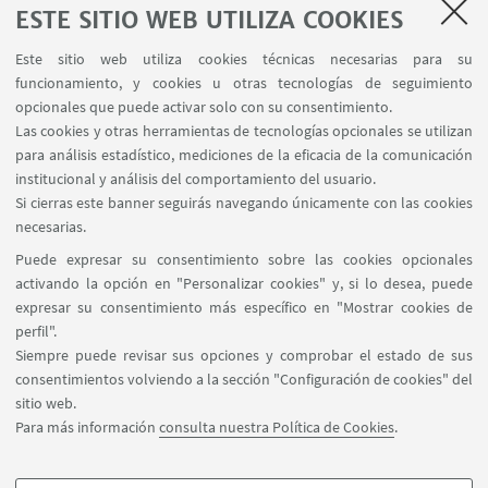
consultas sobre el Máster y la vida en Buenos
ESTE SITIO WEB UTILIZA COOKIES
Aires y Bologna.
Este sitio web utiliza cookies técnicas necesarias para su
funcionamiento, y cookies u otras tecnologías de seguimiento
12
MAYO
2026
desde las 19:00 a las 20:00
FECHA:
opcionales que puede activar solo con su consentimiento.
Evento online
LUGAR:
Las cookies y otras herramientas de tecnologías opcionales se utilizan
para análisis estadístico, mediciones de la eficacia de la comunicación
institucional y análisis del comportamiento del usuario.
Si cierras este banner seguirás navegando únicamente con las cookies
necesarias.
Inscribite
Puede expresar su consentimiento sobre las cookies opcionales
activando la opción en "Personalizar cookies" y, si lo desea, puede
afé Alumni - Master en Relaciones Internacionales Europa - 
expresar su consentimiento más específico en "Mostrar cookies de
perfil".
Siempre puede revisar sus opciones y comprobar el estado de sus
consentimientos volviendo a la sección "Configuración de cookies" del
sitio web.
Para más información
consulta nuestra Política de Cookies
.