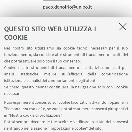
paco.donofrio@unibo.it
QUESTO SITO WEB UTILIZZA I
Giuseppe Sarli
COOKIE
Professore ordinario - Dipartimento di
Nel nostro sito utilizziamo sia cookie tecnici necessari per il suo
Scienze Mediche Veterinarie
funzionamento, sia cookie e altri strumenti di tracciamento facoltativi
(Università di Bologna)
che potrai attivare solo con il tuo consenso.
Approfondisci
Cookie e altri strumenti di tracciamento facoltativi sono usati per
analisi statistiche, misure sull'efficacia della comunicazione
giuseppe.sarli@unibo.it
istituzionale e analisi dei comportamenti degli utenti.
Se chiudi questo banner continuerai la navigazione solo con i cookie
necessari.
Daniele Senzani
Puoi esprimere il consenso sui cookie facoltativi attivando l'opzione in
"Personalizza cookie" e, se vuoi, potrai esprimere consensi più specifici
Professore ordinario - Dipartimento di
in "Mostra cookie di profilazione".
Scienze Giuridiche (Università di
Potrai sempre rivedere le tue scelte e verificare lo stato dei consensi
Bologna)
rientrando nella sezione "Impostazione cookie" del sito.