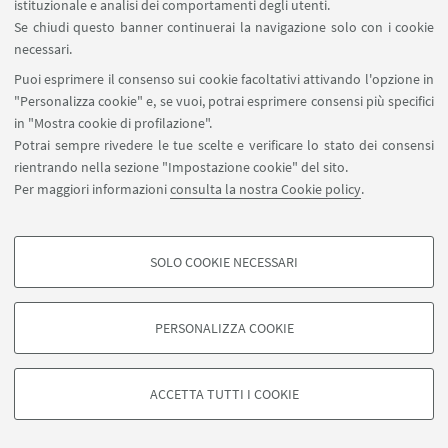
istituzionale e analisi dei comportamenti degli utenti.
Se chiudi questo banner continuerai la navigazione solo con i cookie
necessari.
Puoi esprimere il consenso sui cookie facoltativi attivando l'opzione in
"Personalizza cookie" e, se vuoi, potrai esprimere consensi più specifici
in "Mostra cookie di profilazione".
Potrai sempre rivedere le tue scelte e verificare lo stato dei consensi
rientrando nella sezione "Impostazione cookie" del sito.
Per maggiori informazioni
consulta la nostra Cookie policy
.
SOLO COOKIE NECESSARI
Contatti
COOKIE DI PROFILAZIONE - FACOLTATIVI
Si tratta di cookie utilizzati per analizzare le caratteristiche della navigazione
PERSONALIZZA COOKIE
degli utenti, creare profili in base al loro comportamento sul sito, per analisi
di marketing.
©Copyright 2026 - ALMA MATER STUDIORUM - Università di
Mostra cookie di profilazione
Bologna - Via Zamboni, 33 - 40126 Bologna - PI: 01131710376 -
ACCETTA TUTTI I COOKIE
CF: 80007010376 -
Privacy
-
Note legali
-
Impostazioni Cookie
Google/Youtube Video