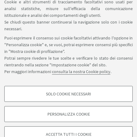
Cookie e altri strumenti di tracciamento facoltativi sono usati per
analisi statistiche, misure sull'efficacia della comunicazione
1
9
10
11
...
12
istituzionale e analisi dei comportamenti degli utenti.
«
Se chiudi questo banner continuerai la navigazione solo con i cookie
Precedenti
necessari.
12
Puoi esprimere il consenso sui cookie facoltativi attivando l'opzione in
elementi
"Personalizza cookie" e, se vuoi, potrai esprimere consensi più specifici
in "Mostra cookie di profilazione".
Dipartimento di Storia Culture Civiltà - Università di
Potrai sempre rivedere le tue scelte e verificare lo stato dei consensi
Bologna, Piazza S. Giovanni in Monte, 2 - 40124 Bologna
rientrando nella sezione "Impostazione cookie" del sito.
BO
Per maggiori informazioni
consulta la nostra Cookie policy
.
roberta.mira@unibo.it
SOLO COOKIE NECESSARI
Seguici su:
COOKIE DI PROFILAZIONE - FACOLTATIVI
Si tratta di cookie utilizzati per analizzare le caratteristiche della navigazione
PERSONALIZZA COOKIE
degli utenti, creare profili in base al loro comportamento sul sito, per analisi
di marketing.
©Copyright 2026 - ALMA MATER STUDIORUM - Università di
Mostra cookie di profilazione
Bologna - Via Zamboni, 33 - 40126 Bologna - PI: 01131710376 -
ACCETTA TUTTI I COOKIE